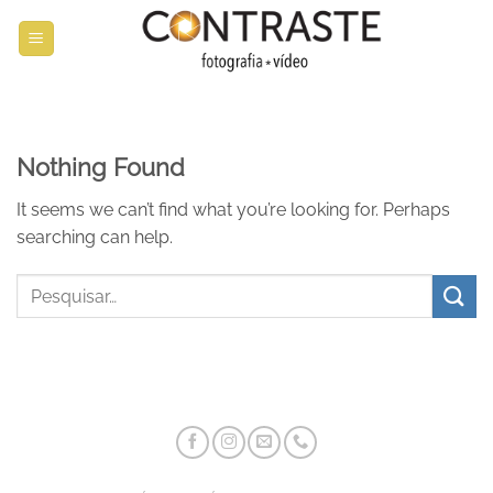
Skip
to
content
Nothing Found
It seems we can’t find what you’re looking for. Perhaps
searching can help.