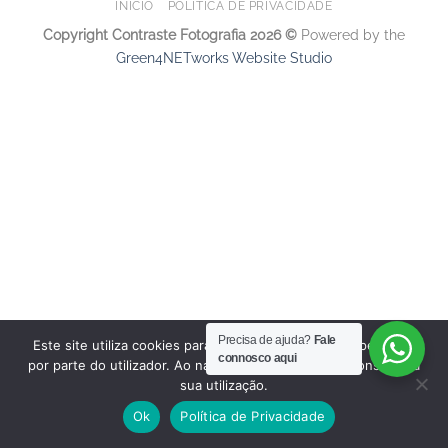
INÍCIO
POLÍTICA DE PRIVACIDADE
Copyright Contraste Fotografia 2026 ©
Powered by the
Green4NETworks Website Studio
Precisa de ajuda?
Fale
Este site utiliza cookies para permitir uma melhor experiência
connosco aqui
por parte do utilizador. Ao navegar no site estará a consentir a
sua utilização.
Ok
Política de Privacidade