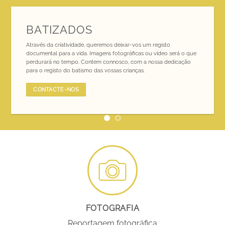
BATIZADOS
BATIZADOS
Através da criatividade, queremos deixar-vos um registo
Através da criatividade, queremos deixar-vos um registo
documental para a vida. Imagens fotográficas ou vídeo será o que
documental para a vida. Imagens fotográficas ou vídeo será o que
perdurará no tempo. Contem connosco, com a nossa dedicação
perdurará no tempo. Contem connosco, com a nossa dedicação
para o registo do batismo das vossas crianças.
para o registo do batismo das vossas crianças.
CONTACTE-NOS
CONTACTE-NOS
FOTOGRAFIA
Reportagem fotográfica